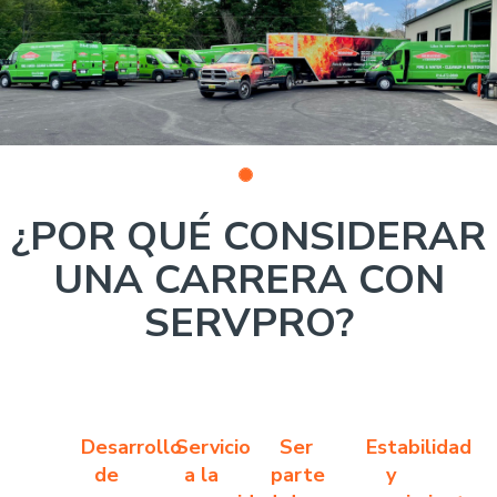
photo
1
¿POR QUÉ CONSIDERAR
UNA CARRERA CON
SERVPRO?
Desarrollo
Servicio
Ser
Estabilidad
de
a la
parte
y